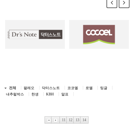
전체
팔레오
닥터스노트
코코엘
로엘
팅글
내추럴박스
한생
KBH
말표
11
12
13
14