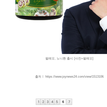
팔레오, 노니환 출시 [사진=팔레오]
출처ㅣ https://www.joynews24.com/view/1513106
1
2
3
4
5
6
7