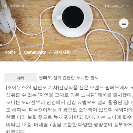
Account
Languages
Toggle nav
Home
Community
공지사항
팔레오, 섭취 간편한 ‘노니환’ 출시
제목
[조이뉴스24 엄판도 기자]건강식품 전문 브랜드 팔레오에서
섭취할 수 있는 ‘자연을 그대로 담은 노니환’ 제품을 출시했다.
노니는 오래전부터 민간에서 건강 요법으로 널리 활용된 열매
도 해파극, 파극천이라는 이름으로 소개되어 있으며 하와이에
선물’이라 불릴 정도로 높게 평가받고 있다. 이는 노니에 필수 
비타민 12종, 미네랄 7종을 포함한 다양한 영양분이 풍부하
때문이다.