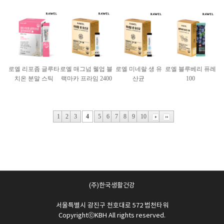
로엘 리포좀 글루타
로엘 매그넘 웰업 블
로엘 미네랄 생 유
로엘 블루베리 퓨레
치온 분말 스틱
랙마카 프라임 2400
산균
100
1
2
3
4
5
6
7
8
9
10
(주)한국생활건강
서울특별시 광진구 천호대로 572 범천타워
CopyrightⓒKBH All rights reserved.