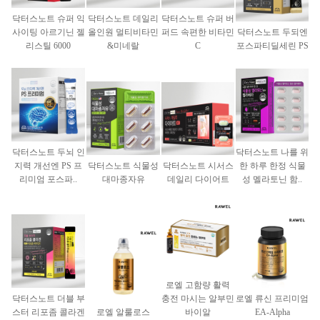
닥터스노트 슈퍼 익
닥터스노트 데일리
닥터스노트 슈퍼 버
사이팅 아르기닌 젤
올인원 멀티비타민
퍼드 속편한 비타민
닥터스노트 두되엔
리스틸 6000
&미네랄
C
포스파티딜세린 PS
닥터스노트 두뇌 인
닥터스노트 나를 위
지력 개선엔 PS 프
닥터스노트 식물성
닥터스노트 시서스
한 하루 한정 식물
리미엄 포스파..
대마종자유
데일리 다이어트
성 멜라토닌 함..
로엘 고함량 활력
닥터스노트 더블 부
충전 마시는 알부민
로엘 류신 프리미엄
스터 리포좀 콜라겐
로엘 알룰로스
바이알
EA-Alpha