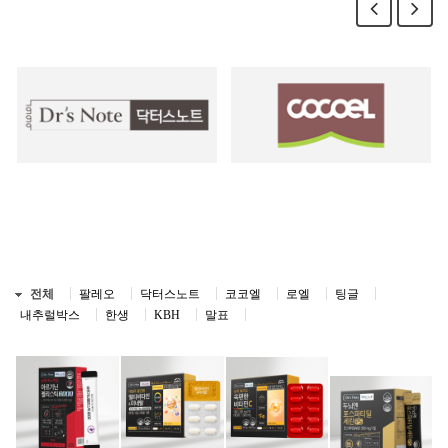
전체
팔레오
닥터스노트
코코엘
로엘
팅글
내추럴박스
한생
KBH
말표