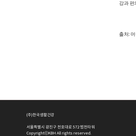
강과 편
출처: 
(주)한국생활건강
서울특별시 광진구 천호대로 572 범천타워
CopyrightⓒKBH All rights reserved.