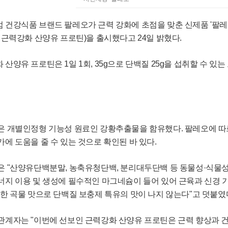
 건강식품 브랜드 팔레오가 근력 강화에 초점을 맞춘 신제품 '팔레오
하 근력강화 산양유 프로틴)을 출시했다고 24일 밝혔다.
 산양유 프로틴은 1일 1회, 35g으로 단백질 25g을 섭취할 수 
은 개별인정형 기능성 원료인 강황추출물을 함유했다. 팔레오에 
가에 도움을 줄 수 있는 것으로 확인된 바 있다.
은 "산양유단백분말, 농축유청단백, 분리대두단백 등 동물성·식물성
너지 이용 및 생성에 필수적인 마그네슘이 들어 있어 근육과 신경 기
소한 곡물 맛으로 단백질 보충제 특유의 맛이 나지 않는다"고 덧붙였
관계자는 "이번에 선보인 근력강화 산양유 프로틴은 근력 향상과 건