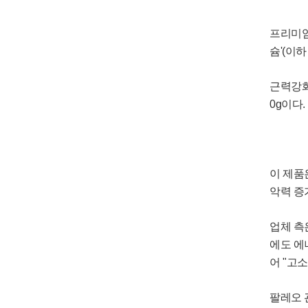
프리미엄
슘'(이
근력강화
0g이다.
이 제품
악력 증
업체 측
에도 에
어 "고
팔레오 